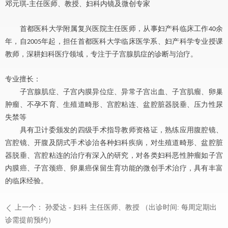
邓元琪-主任医师、教授、妇科内镜及微创专家
首都医科大学附属复兴医院主任医师，从事妇产科临床工作
余
40
年，自
年起，担任首都医科大学临床医学系、妇产科学专业授课
2005
教师，深耕妇科医疗领域，专注于子宫腺肌症的诊断与治疗。
专业擅长：
子宫腺肌症、子宫内膜异位症、异常子宫出血、子宫肌瘤、卵巢
肿瘤、不孕不育、生殖道畸形、宫腔粘连、盆腔脏器脱垂、压力性尿
失禁等
具有卫计委颁发的四级手术指导教师资格证，熟练应用腹腔镜、
宫腔镜、开腹及阴式手术诊治各种妇科疾病，对生殖道畸形、盆腔脏
器脱垂、宫腔粘连的治疗有深入的研究，对各类妇科恶性肿瘤如子宫
内膜癌、子宫颈癌、卵巢癌保留生育功能的微创手术治疗，具有丰富
的临床经验。
上一个：
孙爱达 - 妇科 主任医师、教授 （出诊时间: 每周定期出
ꄴ
诊需提前预约）