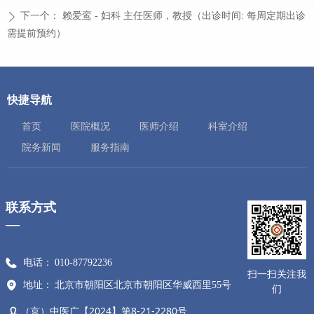
下一个：
赖爱鸾 - 妇科 主任医师，教授（出诊时间: 每周定期出诊
ꄲ
需提前预约）
快捷导航
首页
医院概况
医师介绍
科室介绍
院务新闻
服务指南
联系方式
—
电话：
010-87792236
扫一扫关注我
地址：
北京市朝阳区北京市朝阳区华威西里55号
们
（京）中医广【2024】第8-21-2280号