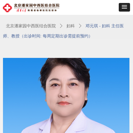
北京潘家园中西医结合医院
ꄲ
妇科
ꄲ
邓元琪 - 妇科 主任医
师、教授（出诊时间: 每周定期出诊需提前预约）