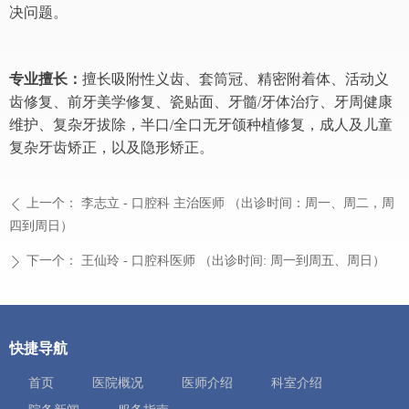
决问题。
专业擅长：
擅长吸附性义齿、套筒冠、精密附着体、活动义
齿修复、前牙美学修复、瓷贴面、牙髓/牙体治疗、牙周健康
维护、复杂牙拔除，半口/全口无牙颌种植修复，成人及儿童
复杂牙齿矫正，以及隐形矫正。
上一个：
李志立 - 口腔科 主治医师 （出诊时间：周一、周二，周
ꄴ
四到周日）
下一个：
王仙玲 - 口腔科医师 （出诊时间: 周一到周五、周日）
ꄲ
快捷导航
首页
医院概况
医师介绍
科室介绍