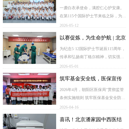
防汛综合应急演练活动，全院在岗医
爱心义诊活动，将优质医疗服务送到
中西医结合医院举办护士节
一袭白衣承使命，满腔仁心护安康。
务人员、后勤保障人员及合作单位工
居民家门口，用实际行动守护邻里健
在第115个国际护士节来临之际，为弘
献礼颁奖活动
作人员全员参与、全程实操。
康，传递社区温情。
扬南丁格尔“燃烧自己，照亮别人”的
2026-05-12
崇高精神，传递对护理工作者的尊重
以赛促炼，为生命护航 | 北京
与关爱，凝聚团队力量，北京潘家园
中西医结合医院隆重举办了献花仪式
潘家园中西医结合医院开展
为纪念5·12国际护士节诞辰115周年，
及抢救技能大赛颁奖活动。医院领导
传承和弘扬南丁格尔精神，切实强化
纪念5.12护士节115周年危重
班子与全院医护工作者欢聚一堂，共
医护人员急诊急救处置能力，提升团
2026-05-01
患者抢救配合技能大赛
同见证这一荣耀与温情交织的时刻。
队协同作战水平，北京潘家园中西医
筑牢基金安全线，医保宣传
结合医院于4月29日下午成功举办危重
患者抢救配合技能大赛，以专业比拼
不止步|北京潘家园中西医结
2026年4月，朝阳区医保局“贯彻监管
致敬白衣天使，以技能锤炼守护生命
条例实施细则 筑牢医保基金安全防
合医院积极开展医保基金监
安全。
线”集中宣传月全面启动。北京潘家园
2026-04-16
管集中宣传月活动
中西医结合医院积极响应号召，由医
喜讯！北京潘家园中西医结
保办王娜主任带领医院工作人员，深