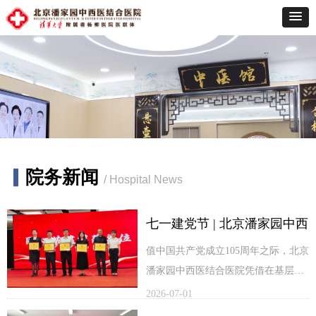
▎
院务新闻
/ Hospital News
七一建党节 | 北京潘家园中西
医结合医院党支部荣获潘家
值中国共产党成立105周年之际，北京
潘家园中西医结合医院凭借在基层党
园街道多个社区颁发的“优秀
建赋能、社区共建服务工作中的优异
2026-07-01
协调共建单位”称号
表现，斩获华威西里社区、潘家园南