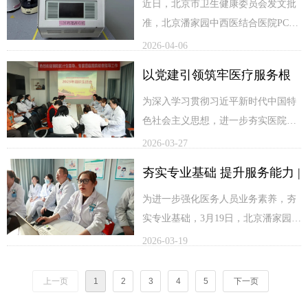
入辖区社区开展医保基金监管集中宣
合医院PCR实验室通过12项
近日，北京市卫生健康委员会发文批
传活动，将医保政策与暖心服务送到
准，北京潘家园中西医结合医院PCR
临床基因扩增检验项目验收
群众身边。
实验室新增12项临床基因扩增检验项
2026-04-06
目顺利通过验收，准予正式开展。此
以党建引领筑牢医疗服务根
次验收的顺利通过，标志着我院分子
检测能力得到权威认可，将进一步完
基 | 北京潘家园中西医结合医
为深入学习贯彻习近平新时代中国特
善诊疗服务体系，为患者提供更精
色社会主义思想，进一步夯实医院党
院党支部召开2025年度组织
准、高效的检验服务。
组织建设和党员队伍建设，3月26日下
2026-03-27
生活会
午，我院召开了2025年度组织生活
夯实专业基础 提升服务能力 |
会。医院党支部书记孙艳云、全体党
员干部、预备党员及入党积极分子参
北京潘家园中西医结合医院
为进一步强化医务人员业务素养，夯
加会议，大家结合自身工作实际，深
实专业基础，3月19日，北京潘家园中
开展专题业务培训
入开展批评与自我批评。
西医结合医院在二楼会议室成功开展
2026-03-19
了两场专题培训。此次培训分别由B
超室朱红主任和感控办赵丹丹主任主
上一页
1
2
3
4
5
下一页
讲，医院众多医护人员积极参会，共