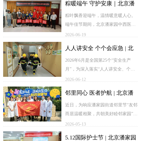
粽暖端午 守护安康｜北京潘
里社区、华威北里南社区、磨房南里
社区、潘家园西社区、松榆里第二社
家园中西医结合医院开展端
粽叶飘香迎端午，温情暖意暖人心。
区、松榆东里北社区、松榆东里社
端午佳节期间，北京潘家园中西医结
午节系列暖心活动
区、潘家园东里社区等多个社区授予
合医院积极开展系列暖心便民活动，
2026-06-19
的“优秀协调共建单位”荣誉称号。这
以节日为契机，推出新就业群体慰
人人讲安全 个个会应急 | 北
份荣誉，是各社区对医院深耕基层、
问、社区巡回义诊等多项服务，传递
践行党建使命、主动担当社会责任的
医疗温情与社会关怀。
京潘家园中西医结合医院开
2026年6月是全国第25个“安全生产
高度认可，也为医院持续深耕社区公
月”，为深入落实“人人讲安全、个个
展2026年安全生产月应急演
益、推进党建共建工作注入了强劲动
会应急”的安全生产月主题，切实筑牢
2026-06-12
练活动
力。
医院安全防护屏障，强化消防安全、
邻里同心 医者护航 | 北京潘
6月17日，北京潘家园中西医结合医院
防汛安全常态化管理，全面提升全院
联合华威西里社区党委、北京丽湾养
职工安全防范意识和突发事件应急处
家园中西医结合医院“邻里
近日，为响应潘家园街道邻里节“友邻
老驿站，共同开展暖“新”相伴 “粽”享
置能力，保障医患人员生命财产安全
而居温暖相聚，共朝美好睦邻家园”的
节”爱心义诊进社区
端午新就业群体慰问活动。
与医院诊疗秩序稳定，6月11日下午，
主题，北京潘家园中西医结合医院携
2026-05-13
北京潘家园中西医结合医院联合一轻
手潘家园东里西社区、华威西里社
5.12国际护士节 | 北京潘家园
时代经营二部，成功开展消防安全及
区、潘家园南里社区，连续开展多场